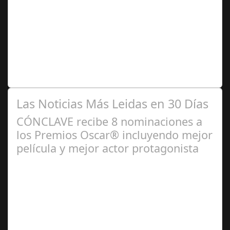
2024
Se trata de una infección especialmente común entre los
niños y bebés durante el verano Joan Francesc Horvath,
responsable de Audiología en…
Las Noticias Más Leidas en 30 Días
CÓNCLAVE recibe 8 nominaciones a
los Premios Oscar® incluyendo mejor
película y mejor actor protagonista
Ene 23,