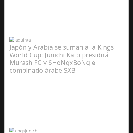
Abr 20,
2024
Japón y Arabia se suman a la Kings
World Cup: Junichi Kato presidirá
Murash FC y SHoNgxBoNg el
combinado árabe SXB
Abr 20,
2024