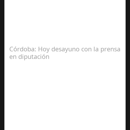
Jul 31, 2024
La Mala fe de Sofico La negligencia de los abogados de
las comunidades. En el año 2015, la empresa SOFICO
INVERSIONES, sorprende a las…
Córdoba: Hoy desayuno con la prensa
en diputación
Dic 17,
2024
#revista30dias #colaborandoporcórdoba
#diputacióndecórdoba Hoy la Diputación de Córdoba ha
realizado su tradicional desayuno con la prensa…