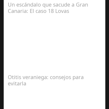
Un escándalo que sacude a Gran
Canaria: El caso 18 Lovas
Sep 27,
2024
En el corazón de Gran Canaria, un escándalo legal de
gran magnitud ha sacudido a la sociedad. El caso 18
Lovas, como se le conoce, ha…
Otitis veraniega: consejos para
evitarla
Ago 04,