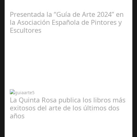
2025
Presentada la “Guía de Arte 2024” en
la Asociación Española de Pintores y
Escultores
Abr 20,
2024
La Quinta Rosa publica los libros más
exitosos del arte de los últimos dos
años