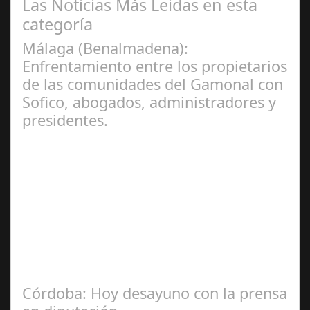
Las Noticias Más Leidas en esta
categoría
Málaga (Benalmadena):
Enfrentamiento entre los propietarios
de las comunidades del Gamonal con
Sofico, abogados, administradores y
presidentes.
Jul 31, 2024
La Mala fe de Sofico La negligencia de los abogados de
las comunidades. En el año 2015, la empresa SOFICO
INVERSIONES, sorprende a las…
Córdoba: Hoy desayuno con la prensa