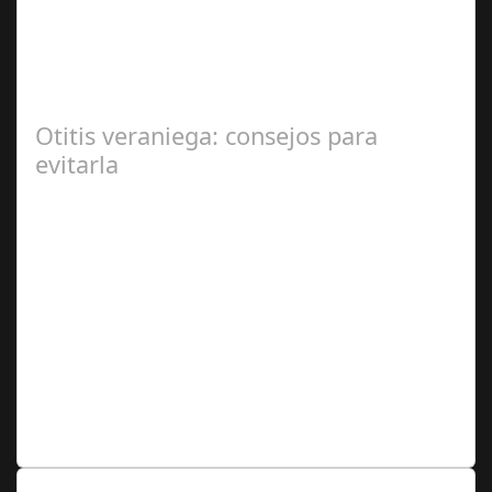
2024
En el corazón de Gran Canaria, un escándalo legal de
gran magnitud ha sacudido a la sociedad. El caso 18
Lovas, como se le conoce, ha…
Otitis veraniega: consejos para
evitarla
Ago 04,
2024
Se trata de una infección especialmente común entre los
niños y bebés durante el verano Joan Francesc Horvath,
responsable de Audiología en…