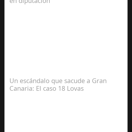
en diputación
Dic 17,
2024
#revista30dias #colaborandoporcórdoba
#diputacióndecórdoba Hoy la Diputación de Córdoba ha
realizado su tradicional desayuno con la prensa…
Un escándalo que sacude a Gran
Canaria: El caso 18 Lovas
Sep 27,