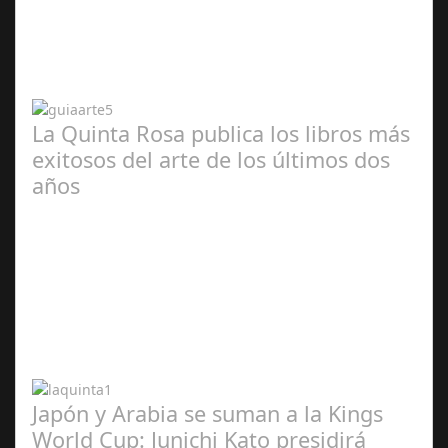
Abr 20,
2024
La Quinta Rosa publica los libros más
exitosos del arte de los últimos dos
años
Abr 20,
2024
Japón y Arabia se suman a la Kings
World Cup: Junichi Kato presidirá