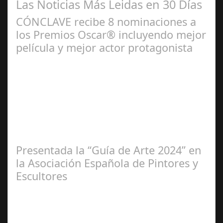
Las Noticias Más Leidas en 30 Días
CÓNCLAVE recibe 8 nominaciones a
los Premios Oscar® incluyendo mejor
película y mejor actor protagonista
Ene 23,
2025
Presentada la “Guía de Arte 2024” en
la Asociación Española de Pintores y
Escultores