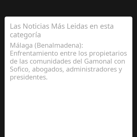
Las Noticias Más Leidas en esta
categoría
Málaga (Benalmadena):
Enfrentamiento entre los propietarios
de las comunidades del Gamonal con
Sofico, abogados, administradores y
presidentes.
Jul 31, 2024
La Mala fe de Sofico La negligencia de los abogados de