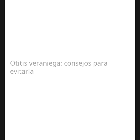
Sep 27,
2024
En el corazón de Gran Canaria, un escándalo legal de
gran magnitud ha sacudido a la sociedad. El caso 18
Lovas, como se le conoce, ha…
Otitis veraniega: consejos para
evitarla
Ago 04,
2024
Se trata de una infección especialmente común entre los