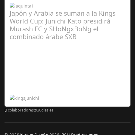
Japón y Arabia se suman a la Kings
World Cup: Junichi Kato presidirá
Murash FC y SHoNgxBoNg el
combinado árabe SXB
Abr 20,
2024
colaboradores@30dias.es
© 2026 Nuevo Diseño 2026. BSN Producciones