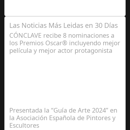
niños y bebés durante el verano Joan Francesc Horvath,
responsable de Audiología en…
Las Noticias Más Leidas en 30 Días
CÓNCLAVE recibe 8 nominaciones a
los Premios Oscar® incluyendo mejor
película y mejor actor protagonista
Ene 23,
2025
Presentada la “Guía de Arte 2024” en
la Asociación Española de Pintores y
Escultores