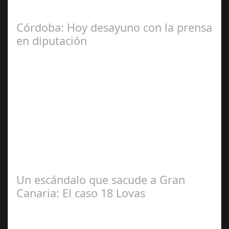
las comunidades. En el año 2015, la empresa SOFICO
INVERSIONES, sorprende a las…
Córdoba: Hoy desayuno con la prensa
en diputación
Dic 17,
2024
#revista30dias #colaborandoporcórdoba
#diputacióndecórdoba Hoy la Diputación de Córdoba ha
realizado su tradicional desayuno con la prensa…
Un escándalo que sacude a Gran
Canaria: El caso 18 Lovas