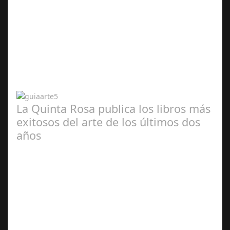
Abr 20,
2024
La Quinta Rosa publica los libros más
exitosos del arte de los últimos dos
años
Abr 20,
2024