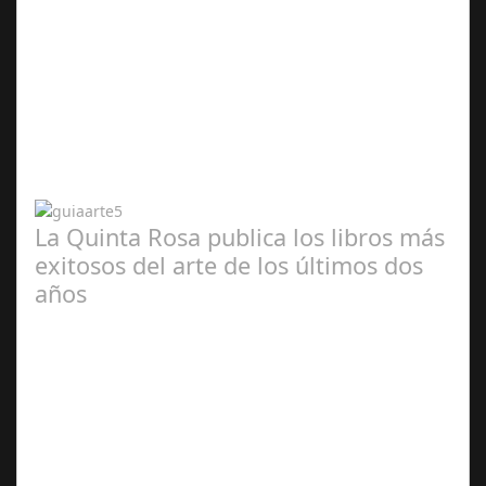
Abr 20,
2024
La Quinta Rosa publica los libros más
exitosos del arte de los últimos dos
años
Abr 20,