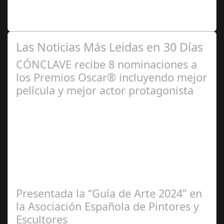
niños y bebés durante el verano Joan Francesc Horvath,
responsable de Audiología en…
Las Noticias Más Leidas en 30 Días
CÓNCLAVE recibe 8 nominaciones a
los Premios Oscar® incluyendo mejor
película y mejor actor protagonista
Ene 23,
2025
Presentada la “Guía de Arte 2024” en
la Asociación Española de Pintores y
Escultores