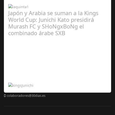
2024
Japón y Arabia se suman a la Kings
World Cup: Junichi Kato presidirá
Murash FC y SHoNgxBoNg el
combinado árabe SXB
Abr 20,
2024
colaboradores@30dias.es