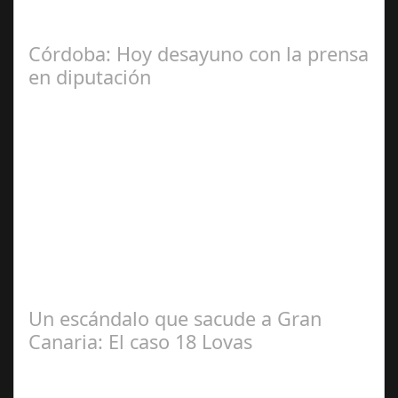
las comunidades. En el año 2015, la empresa SOFICO
INVERSIONES, sorprende a las…
Córdoba: Hoy desayuno con la prensa
en diputación
Dic 17,
2024
#revista30dias #colaborandoporcórdoba
#diputacióndecórdoba Hoy la Diputación de Córdoba ha
realizado su tradicional desayuno con la prensa…
Un escándalo que sacude a Gran
Canaria: El caso 18 Lovas