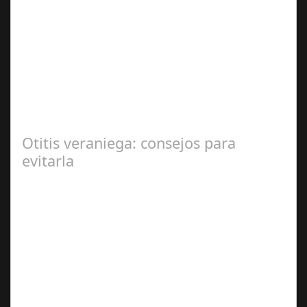
Sep 27,
2024
En el corazón de Gran Canaria, un escándalo legal de
gran magnitud ha sacudido a la sociedad. El caso 18
Lovas, como se le conoce, ha…
Otitis veraniega: consejos para
evitarla
Ago 04,
2024
Se trata de una infección especialmente común entre los