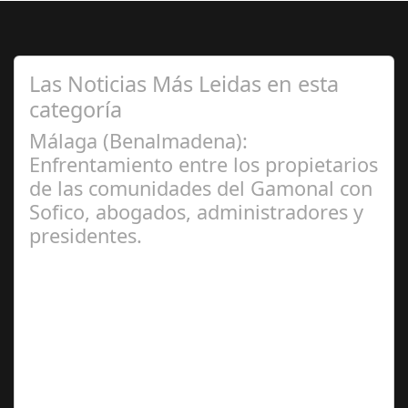
Las Noticias Más Leidas en esta
categoría
Málaga (Benalmadena):
Enfrentamiento entre los propietarios
de las comunidades del Gamonal con
Sofico, abogados, administradores y
presidentes.
Jul 31, 2024
La Mala fe de Sofico La negligencia de los abogados de