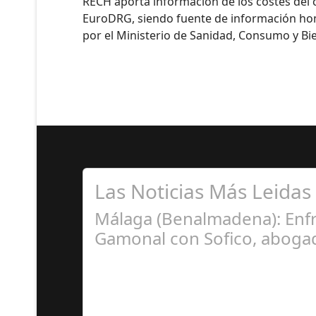
RECH aporta información de los costes del c
EuroDRG, siendo fuente de información hom
por el Ministerio de Sanidad, Consumo y Bie
Las Noticias Más Leidas
Málaga (Benalmadena): Enfr
Gamonal con Sofico, abogad
Ju