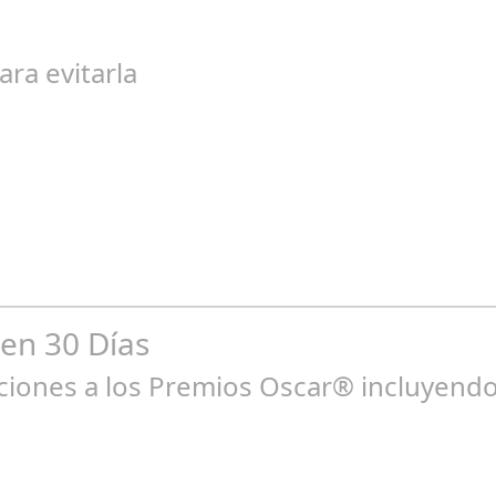
egal de gran magnitud ha sacudido a la sociedad. El caso 18 Lovas
ara evitarla
go 04, 2024
n entre los niños y bebés durante el verano Joan Francesc Horvath
 en 30 Días
ones a los Premios Oscar® incluyendo 