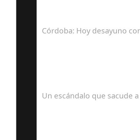
La Mala fe de Sofico La negligencia de los a
Córdoba: Hoy desayuno con
D
#revista30dias #colaborandoporcórdoba #dipu
Un escándalo que sacude a 
S