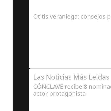
En el corazón de Gran Canaria, un escándalo l
Otitis veraniega: consejos p
A
Se trata de una infección especialmente comú
Las Noticias Más Leidas
CÓNCLAVE recibe 8 nominaci
actor protagonista