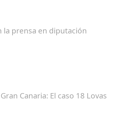
bogados de las comunidades. En el año 2015, la empresa SOFICO IN
 la prensa en diputación
ic 17, 2024
tacióndecórdoba Hoy la Diputación de Córdoba ha realizado su tr
Gran Canaria: El caso 18 Lovas
ep 27, 2024