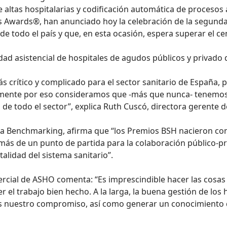
 de altas hospitalarias y codificación automática de proces
s Awards®, han anunciado hoy la celebración de la segunda
de todo el país y que, en esta ocasión, espera superar el ce
alidad asistencial de hospitales de agudos públicos y privado
 crítico y complicado para el sector sanitario de España, 
amente por eso consideramos que -más que nunca- tenemos q
 de todo el sector”, explica Ruth Cuscó, directora gerente 
ia Benchmarking, afirma que “los Premios BSH nacieron con 
emás de un punto de partida para la colaboración público-p
alidad del sistema sanitario”.
ercial de ASHO comenta: “Es imprescindible hacer las cosas 
 el trabajo bien hecho. A la larga, la buena gestión de los 
es nuestro compromiso, así como generar un conocimiento d