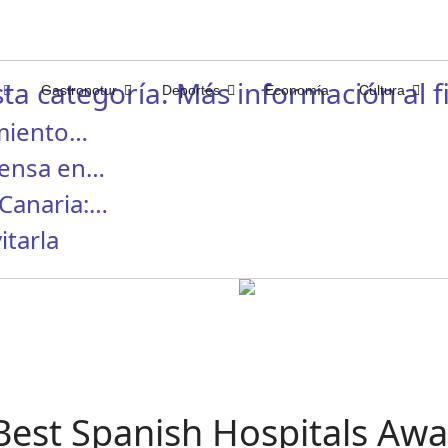
ta categoría. Más información al fi
Gastronotur
Deportes
Economía
Cultura
miento…
rensa en…
Canaria:…
itarla
Best Spanish Hospitals Aw