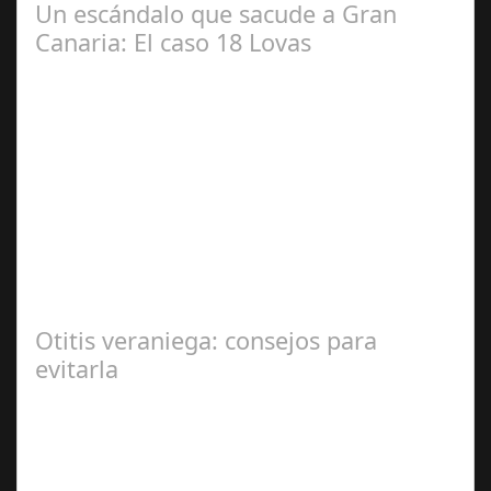
Un escándalo que sacude a Gran
Canaria: El caso 18 Lovas
Sep 27,
2024
En el corazón de Gran Canaria, un escándalo legal de
gran magnitud ha sacudido a la sociedad. El caso 18
Lovas, como se le conoce, ha…
Otitis veraniega: consejos para
evitarla
Ago 04,