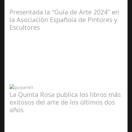
2025
Presentada la “Guía de Arte 2024” en
la Asociación Española de Pintores y
Escultores
Abr 20,
2024
La Quinta Rosa publica los libros más
exitosos del arte de los últimos dos
años