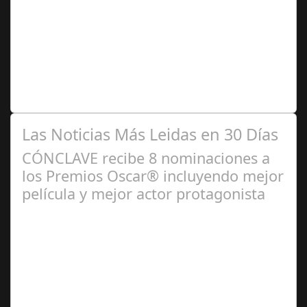
2024
Se trata de una infección especialmente común entre los
niños y bebés durante el verano Joan Francesc Horvath,
responsable de Audiología en…
Las Noticias Más Leidas en 30 Días
CÓNCLAVE recibe 8 nominaciones a
los Premios Oscar® incluyendo mejor
película y mejor actor protagonista
Ene 23,