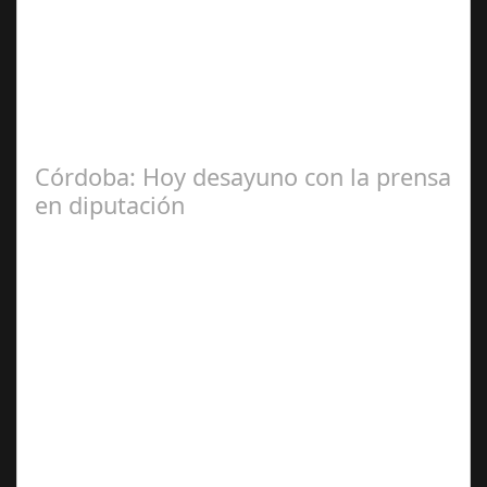
Jul 31, 2024
La Mala fe de Sofico La negligencia de los abogados de
las comunidades. En el año 2015, la empresa SOFICO
INVERSIONES, sorprende a las…
Córdoba: Hoy desayuno con la prensa
en diputación
Dic 17,
2024
#revista30dias #colaborandoporcórdoba
#diputacióndecórdoba Hoy la Diputación de Córdoba ha
realizado su tradicional desayuno con la prensa…