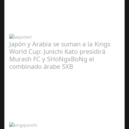
Abr 20,
2024
Japón y Arabia se suman a la Kings
World Cup: Junichi Kato presidirá
Murash FC y SHoNgxBoNg el
combinado árabe SXB
Abr 20,
2024