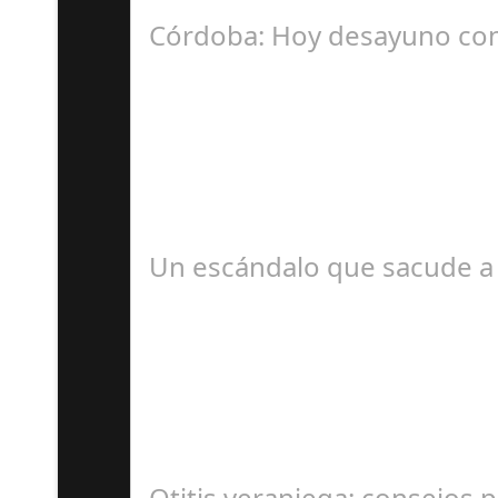
La Mala fe de Sofico La negligencia de los a
Córdoba: Hoy desayuno con
D
#revista30dias #colaborandoporcórdoba #dipu
Un escándalo que sacude a 
S
En el corazón de Gran Canaria, un escándalo l
Otitis veraniega: consejos p