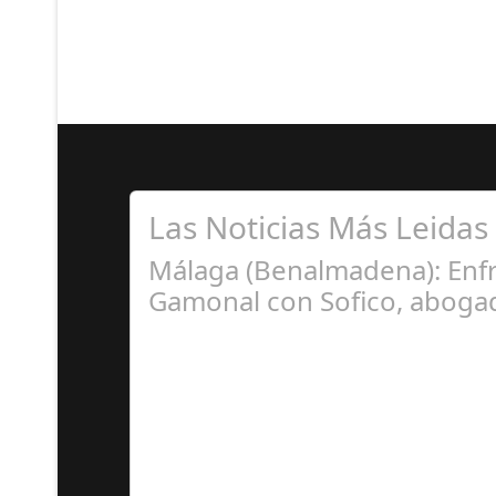
Las Noticias Más Leidas
Málaga (Benalmadena): Enfr
Gamonal con Sofico, abogad
Ju