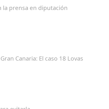
bogados de las comunidades. En el año 2015, la empresa SOFICO IN
 la prensa en diputación
ic 17, 2024
tacióndecórdoba Hoy la Diputación de Córdoba ha realizado su tr
Gran Canaria: El caso 18 Lovas
ep 27, 2024
egal de gran magnitud ha sacudido a la sociedad. El caso 18 Lovas
ara evitarla