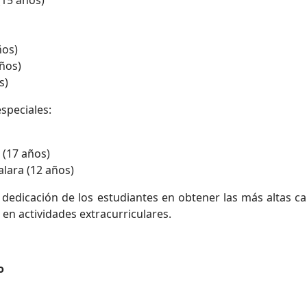
(15 años)
ños)
años)
s)
speciales:
 (17 años)
lara (12 años)
 dedicación de los estudiantes en obtener las más altas cal
 en actividades extracurriculares.
o