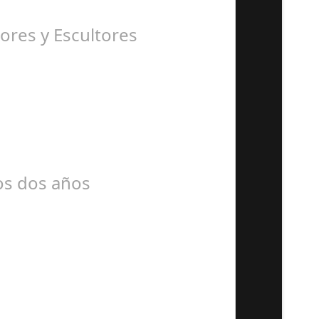
ores y Escultores
mos dos años