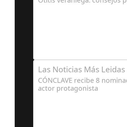
A
Se trata de una infección especialmente comú
Las Noticias Más Leidas
CÓNCLAVE recibe 8 nominaci
actor protagonista
E