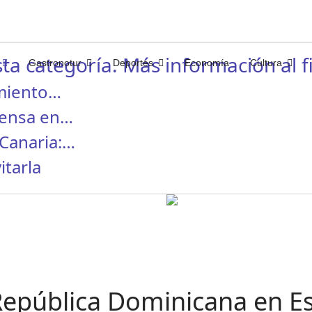
ta categoría. Más información al fi
Gastronotur
Deportes
Economía
Cultura
miento…
rensa en…
Canaria:…
itarla
República Dominicana en E