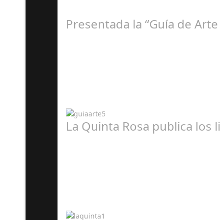
Presentada la “Guía de Arte
A
La Quinta Rosa publica los 
A