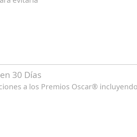
go 04, 2024
n entre los niños y bebés durante el verano Joan Francesc Horvath
 en 30 Días
ones a los Premios Oscar® incluyendo 
ne 23, 2025