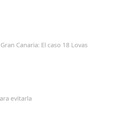
ic 17, 2024
tacióndecórdoba Hoy la Diputación de Córdoba ha realizado su tr
Gran Canaria: El caso 18 Lovas
ep 27, 2024
egal de gran magnitud ha sacudido a la sociedad. El caso 18 Lovas
ara evitarla