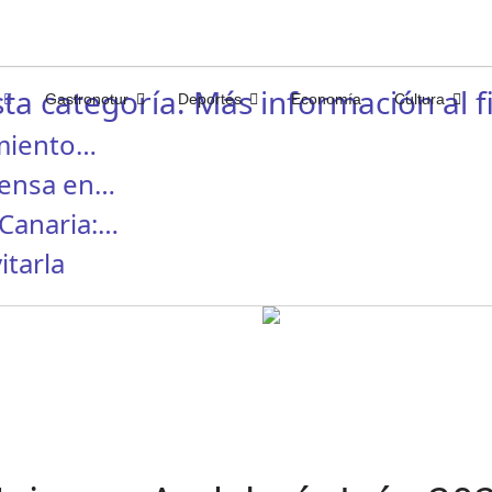
ta categoría. Más información al fi
Gastronotur
Deportes
Economía
Cultura
miento…
rensa en…
Canaria:…
itarla