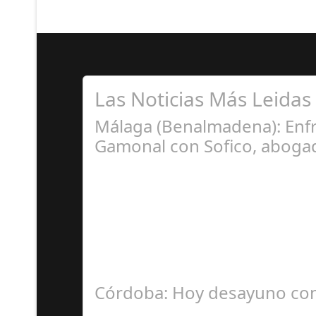
Las Noticias Más Leidas
Málaga (Benalmadena): Enfr
Gamonal con Sofico, abogad
Ju
La Mala fe de Sofico La negligencia de los a
Córdoba: Hoy desayuno con