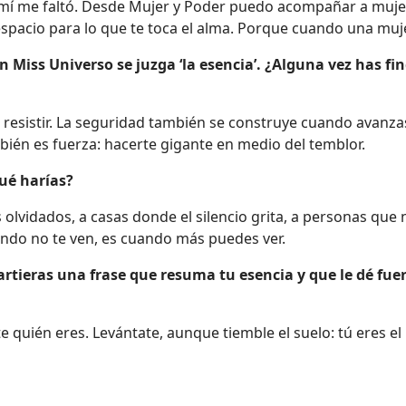
e a mí me faltó. Desde Mujer y Poder puedo acompañar a muje
espacio para lo que te toca el alma. Porque cuando una mu
n Miss Universo se juzga ‘la esencia’. ¿Alguna vez has f
s resistir. La seguridad también se construye cuando avanz
ién es fuerza: hacerte gigante en medio del temblor.
qué harías?
s olvidados, a casas donde el silencio grita, a personas que
ando no te ven, es cuando más puedes ver.
rtieras una frase que resuma tu esencia y que le dé fue
te quién eres. Levántate, aunque tiemble el suelo: tú eres el