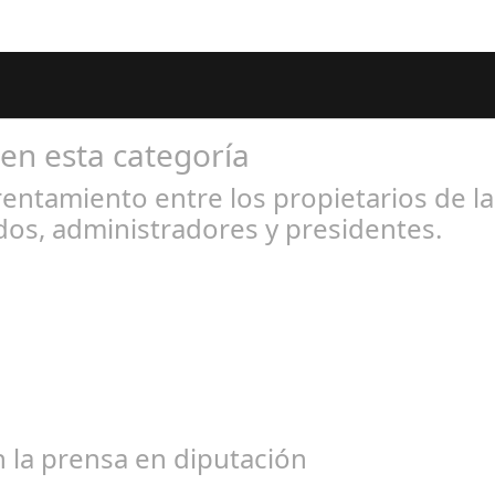
 en esta categoría
entamiento entre los propietarios de l
os, administradores y presidentes.
l 31, 2024
bogados de las comunidades. En el año 2015, la empresa SOFICO IN
 la prensa en diputación