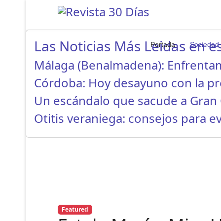
Las Noticias Más Leidas en es
Portada
Sociedad
Málaga (Benalmadena): Enfrenta
Córdoba: Hoy desayuno con la p
Un escándalo que sacude a Gran 
Otitis veraniega: consejos para ev
Featured