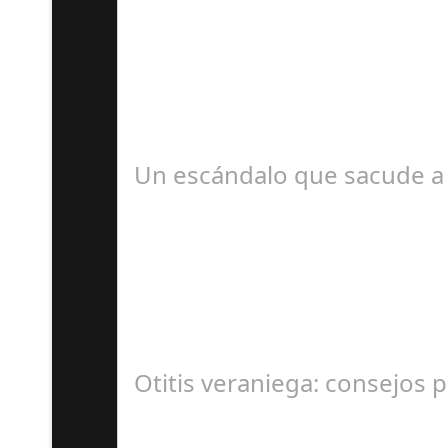
D
#revista30dias #colaborandoporcórdoba #dipu
Un escándalo que sacude a 
S
En el corazón de Gran Canaria, un escándalo l
Otitis veraniega: consejos p