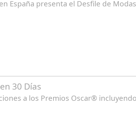
en España presenta el Desfile de Modas 
un 16, 2024
ado jueves 13 de junio la Embajada de El Salvador acreditada en E
 en 30 Días
ones a los Premios Oscar® incluyendo 
ne 23, 2025