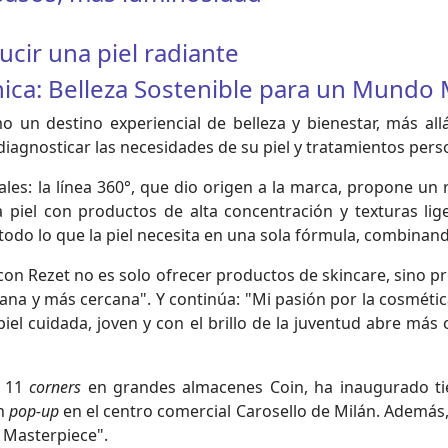
ucir una piel radiante
ica: Belleza Sostenible para un Mundo 
 un destino experiencial de belleza y bienestar, más allá
a diagnosticar las necesidades de su piel y tratamientos per
les: la línea 360°, que dio origen a la marca, propone un r
a piel con productos de alta concentración y texturas lig
odo lo que la piel necesita en una sola fórmula, combinando
 con Rezet no es solo ofrecer productos de skincare, sino 
mana y más cercana". Y continúa: "Mi pasión por la cosméti
iel cuidada, joven y con el brillo de la juventud abre más 
n 11
corners
en grandes almacenes Coin, ha inaugurado tien
un
pop-up
en el centro comercial Carosello de Milán. Además,
l Masterpiece".