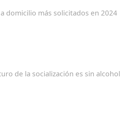
r proyección global desde 1952, evoluciona para celebrar la diver
 a domicilio más solicitados en 2024
un 04, 2024
ilio, analiza las tendencias en búsqueda y contratación de servicio
uro de la socialización es sin alcohol
br 20, 2024