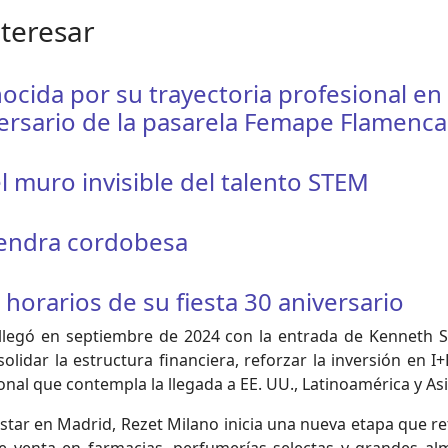
nteresar
ocida por su trayectoria profesional en
ersario de la pasarela Femape Flamenca
l muro invisible del talento STEM
mendra cordobesa
orarios de su fiesta 30 aniversario
 llegó en septiembre de 2024 con la entrada de Kenneth
olidar la estructura financiera, reforzar la inversión en I
onal que contempla la llegada a EE. UU., Latinoamérica y Asi
star en Madrid, Rezet Milano inicia una nueva etapa que r
 venta en farmacias, perfumerías selectas y grandes al