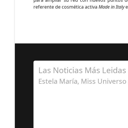
referente de cosmética activa
Made in Italy
e
Las Noticias Más Leidas
Estela María, Miss Univers
A