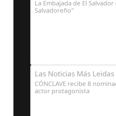
La Embajada de El Salvador 
Salvadoreño"
J
La embajada celebra la tercera edición El pas
Las Noticias Más Leidas
CÓNCLAVE recibe 8 nominaci
actor protagonista
E