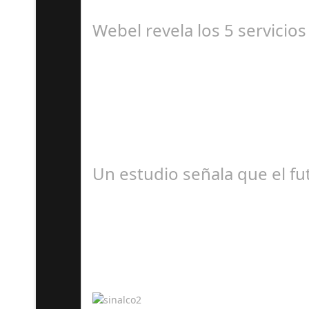
Miss Universo, el concurso de belleza con mayo
Webel revela los 5 servicios
J
Webel, la aplicación líder en servicios a domic
Un estudio señala que el fut
A