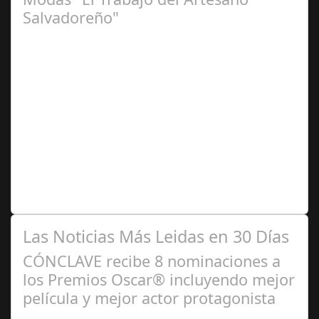
Salvadoreño"
Jun 16,
2024
La embajada celebra la tercera edición El pasado jueves
13 de junio la Embajada de El Salvador acreditada en
España, en coordinación con…
Las Noticias Más Leidas en 30 Días
CÓNCLAVE recibe 8 nominaciones a
los Premios Oscar® incluyendo mejor
película y mejor actor protagonista