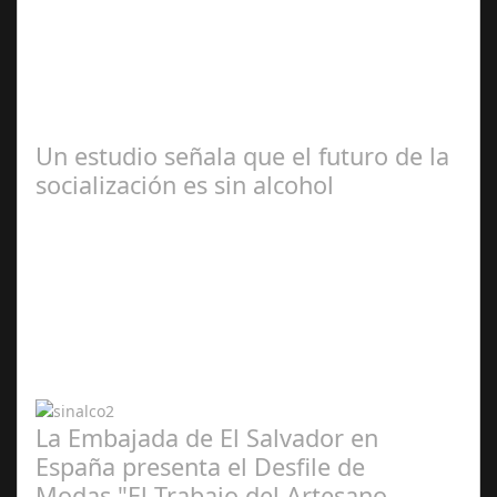
2024
Webel, la aplicación líder en servicios a domicilio,
analiza las tendencias en búsqueda y contratación de
servicios a domicilio para este…
Un estudio señala que el futuro de la
socialización es sin alcohol
Abr 20,
2024
La Embajada de El Salvador en
España presenta el Desfile de
Modas "El Trabajo del Artesano