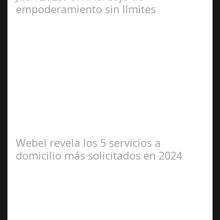
empoderamiento sin límites
Abr 01,
2025
Miss Universo, el concurso de belleza con mayor
proyección global desde 1952, evoluciona para celebrar
la diversidad y el poder interior de…
Webel revela los 5 servicios a
domicilio más solicitados en 2024
Jun 04,