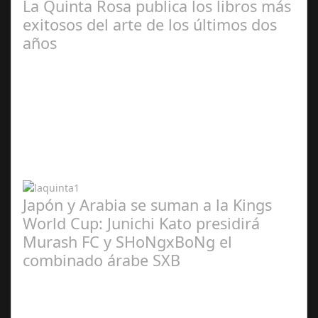
La Quinta Rosa publica los libros más
exitosos del arte de los últimos dos
años
Abr 20,
2024
Japón y Arabia se suman a la Kings
World Cup: Junichi Kato presidirá
Murash FC y SHoNgxBoNg el
combinado árabe SXB