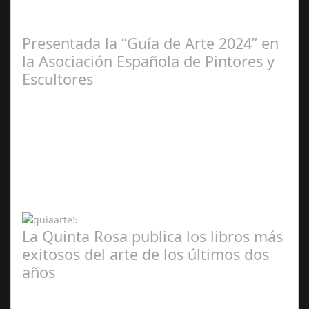
2025
Presentada la “Guía de Arte 2024” en
la Asociación Española de Pintores y
Escultores
Abr 20,
2024
La Quinta Rosa publica los libros más
exitosos del arte de los últimos dos
años