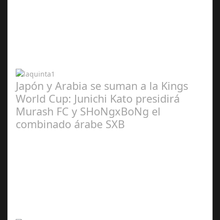
Abr 20,
2024
Japón y Arabia se suman a la Kings
World Cup: Junichi Kato presidirá
Murash FC y SHoNgxBoNg el
combinado árabe SXB
Abr 20,
2024