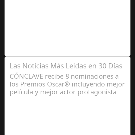
Ago 06,
2024
6 de cada 10 empresas españolas estiman aplicar
políticas ESG Durante los últimos meses, el 60% de las
empresas españolas han contemplado…
Las Noticias Más Leidas en 30 Días
CÓNCLAVE recibe 8 nominaciones a
los Premios Oscar® incluyendo mejor
película y mejor actor protagonista
Ene 23,