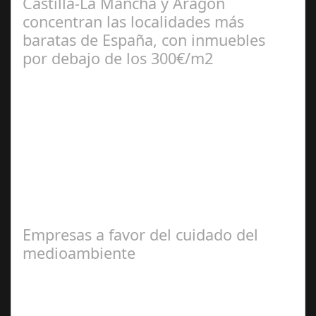
Castilla-La Mancha y Aragón
concentran las localidades más
baratas de España, con inmuebles
por debajo de los 300€/m2
Jul 10, 2024
El portal inmobiliario pisos.com revela cuáles son los 25
municipios más baratos a nivel nacional para comprar
un inmueble de 90 metros…
Empresas a favor del cuidado del
medioambiente