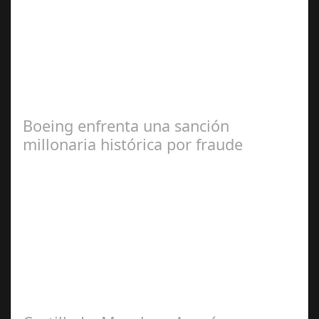
Jul 07, 2024
La CEC la destaca por su visión innovadora y como
modelo a seguir en la creación de un entorno de calidad
y sostenible Sotogrande S.A. ha…
Boeing enfrenta una sanción
millonaria histórica por fraude
Jul 17, 2024
Un hito en la aviación comercial La empresa
norteamericana deberá pagar una multa millonaria y
mejorar la seguridad de sus aviones tras…