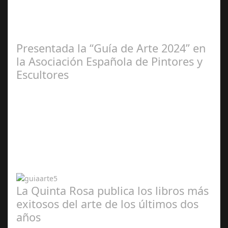
2025
Presentada la “Guía de Arte 2024” en
la Asociación Española de Pintores y
Escultores
Abr 20,
2024
La Quinta Rosa publica los libros más
exitosos del arte de los últimos dos
años