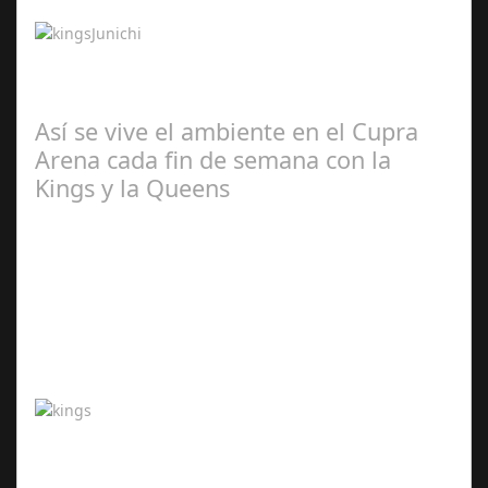
2024
Junichi Kato presidirá Murash FC y SHoNgxBoNg el
combinado árabe SXB Tras los anuncios de Alemania,
Brasil, Francia, Bélgica y Reino Unido,…
Así se vive el ambiente en el Cupra
Arena cada fin de semana con la
Kings y la Queens
Abr 20,
2024
¡La grada fan de la Kings y la Queens se estrenó durante
el fin de semana y trasladó toda la emoción de los
aficionados al terreno de juego…