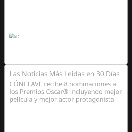
Abr 20,
2024
¡La competición acumula más de 80 millones de horas
vistas por parte de los usuarios, sumando más de 3
millones de seguidores! ¡La Kings…
Las Noticias Más Leidas en 30 Días
CÓNCLAVE recibe 8 nominaciones a
los Premios Oscar® incluyendo mejor
película y mejor actor protagonista
Ene 23,