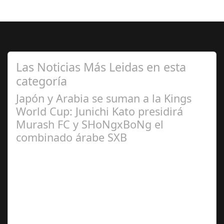
Las Noticias Más Leidas en esta
categoría
Japón y Arabia se suman a la Kings
World Cup: Junichi Kato presidirá
Murash FC y SHoNgxBoNg el
combinado árabe SXB
Abr 20,