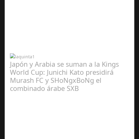
Abr 20,
2024
Japón y Arabia se suman a la Kings
World Cup: Junichi Kato presidirá
Murash FC y SHoNgxBoNg el
combinado árabe SXB
Abr 20,