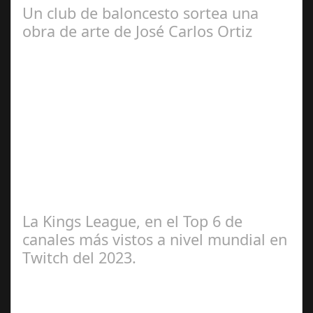
Un club de baloncesto sortea una
obra de arte de José Carlos Ortiz
May 01,
2024
El equipo de Socuellamos, Cabezuelo Foods Club
Baloncesto, sorteará, para recoger fondos una obra del
artista reconocido internacionalmente…
La Kings League, en el Top 6 de
canales más vistos a nivel mundial en
Twitch del 2023.