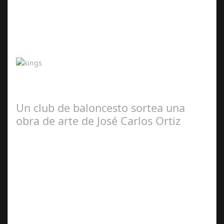
Abr 20,
2024
¡La grada fan de la Kings y la Queens se estrenó durante
el fin de semana y trasladó toda la emoción de los
aficionados al terreno de juego…
Un club de baloncesto sortea una
obra de arte de José Carlos Ortiz
May 01,
2024
El equipo de Socuellamos, Cabezuelo Foods Club