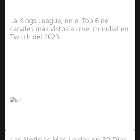
Baloncesto, sorteará, para recoger fondos una obra del
artista reconocido internacionalmente…
La Kings League, en el Top 6 de
canales más vistos a nivel mundial en
Twitch del 2023.
Abr 20,
2024
¡La competición acumula más de 80 millones de horas
vistas por parte de los usuarios, sumando más de 3
millones de seguidores! ¡La Kings…
Las Noticias Más Leidas en 30 Días