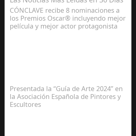
CÓNCLAVE recibe 8 nominaciones a
los Premios Oscar® incluyendo mejor
película y mejor actor protagonista
Ene 23,
2025
Presentada la “Guía de Arte 2024” en
la Asociación Española de Pintores y
Escultores
Abr 20,