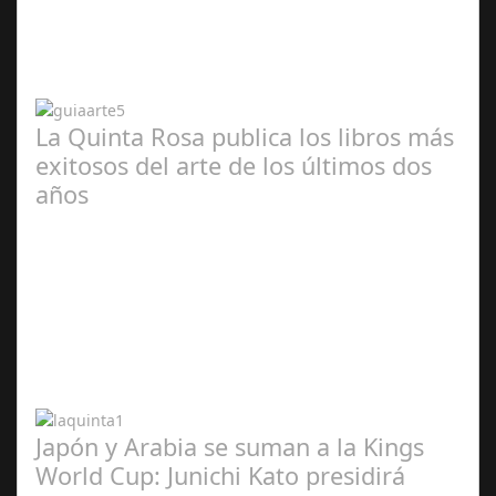
2024
La Quinta Rosa publica los libros más
exitosos del arte de los últimos dos
años
Abr 20,
2024
Japón y Arabia se suman a la Kings
World Cup: Junichi Kato presidirá