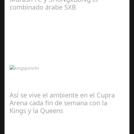
combinado árabe SXB
Abr 20,
2024
Junichi Kato presidirá Murash FC y SHoNgxBoNg el
combinado árabe SXB Tras los anuncios de Alemania,
Brasil, Francia, Bélgica y Reino Unido,…
Así se vive el ambiente en el Cupra
Arena cada fin de semana con la
Kings y la Queens