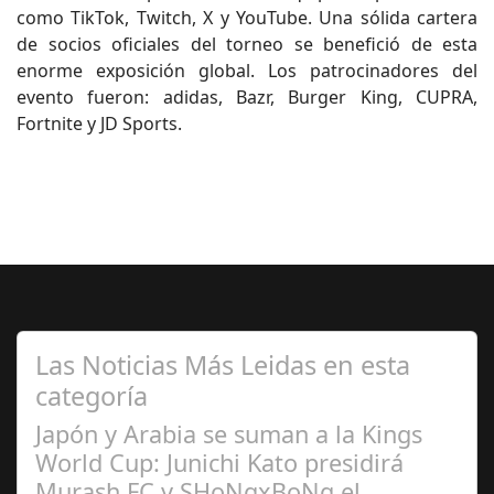
como TikTok, Twitch, X y YouTube. Una sólida cartera
de socios oficiales del torneo se benefició de esta
enorme exposición global. Los patrocinadores del
evento fueron: adidas, Bazr, Burger King, CUPRA,
Fortnite y JD Sports.
Las Noticias Más Leidas en esta
categoría
Japón y Arabia se suman a la Kings
World Cup: Junichi Kato presidirá
Murash FC y SHoNgxBoNg el