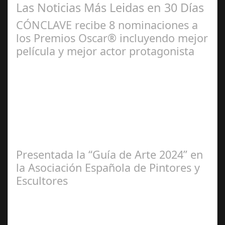
Las Noticias Más Leidas en 30 Días
CÓNCLAVE recibe 8 nominaciones a
los Premios Oscar® incluyendo mejor
película y mejor actor protagonista
Ene 23,
2025
Presentada la “Guía de Arte 2024” en
la Asociación Española de Pintores y
Escultores