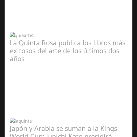
Abr 20,
2024
La Quinta Rosa publica los libros más
exitosos del arte de los últimos dos
años
Abr 20,
2024
Japón y Arabia se suman a la Kings
World Cup: Junichi Kato presidirá