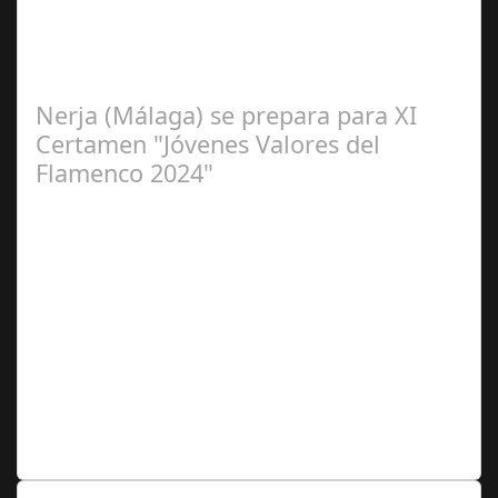
2024
La cantaora Laura Vital, estará en la XLIV Noche
Flamenca de Cañete de las Torres. El 25 de Septiembre
de 2024. Organiza. Peña Cultural…
Nerja (Málaga) se prepara para XI
Certamen "Jóvenes Valores del
Flamenco 2024"
Ago 10,
2024
Premio Especial: Letras originales para la visibilidad de
la mujer en el flamenco. Ventana Abierta. arte, cultura,
personas, una asociación…