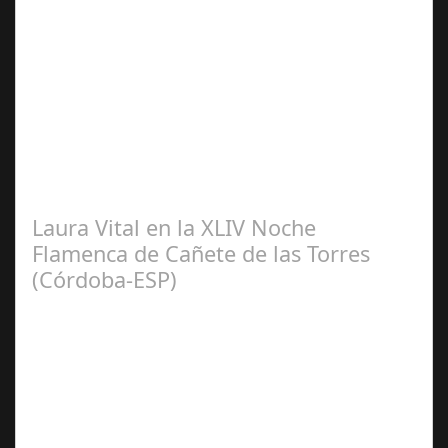
Sep 08,
2024
El pasado sábado 7 de septiembre, el emblemático
Teatro de la Axerquía de Córdoba se llenó de magia y
emoción con la presentación de Sergio…
Laura Vital en la XLIV Noche
Flamenca de Cañete de las Torres
(Córdoba-ESP)
Sep 16,