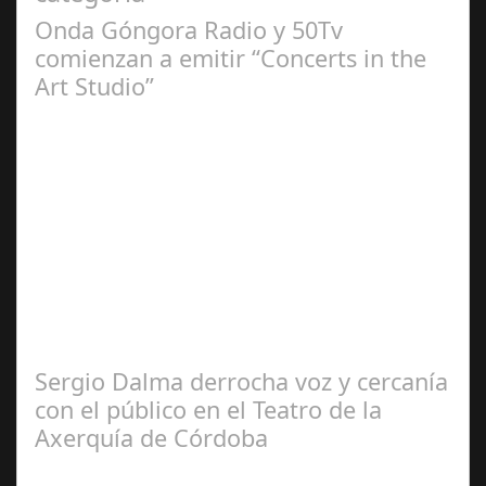
Onda Góngora Radio y 50Tv
comienzan a emitir “Concerts in the
Art Studio”
Sep 21,
2024
El programa pasa a integrarse en la programación
habitual de dichas cadenas de Radio y Televisión La
productora BSN ha llegado…
Sergio Dalma derrocha voz y cercanía
con el público en el Teatro de la
Axerquía de Córdoba