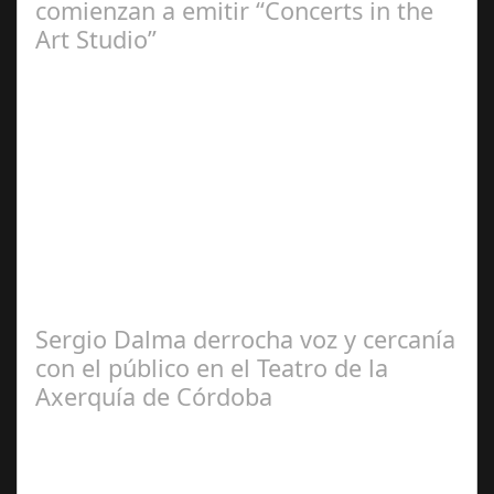
comienzan a emitir “Concerts in the
Art Studio”
Sep 21,
2024
El programa pasa a integrarse en la programación
habitual de dichas cadenas de Radio y Televisión La
productora BSN ha llegado…
Sergio Dalma derrocha voz y cercanía
con el público en el Teatro de la
Axerquía de Córdoba