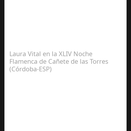
Sep 08,
2024
El pasado sábado 7 de septiembre, el emblemático
Teatro de la Axerquía de Córdoba se llenó de magia y
emoción con la presentación de Sergio…
Laura Vital en la XLIV Noche
Flamenca de Cañete de las Torres
(Córdoba-ESP)
Sep 16,
2024
La cantaora Laura Vital, estará en la XLIV Noche