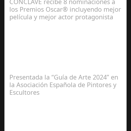
CÓNCLAVE recibe 8 nominaciones a
los Premios Oscar® incluyendo mejor
película y mejor actor protagonista
Ene 23,
2025
Presentada la “Guía de Arte 2024” en
la Asociación Española de Pintores y
Escultores
Abr 20,