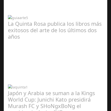
2024
La Quinta Rosa publica los libros más
exitosos del arte de los últimos dos
años
Abr 20,
2024
Japón y Arabia se suman a la Kings
World Cup: Junichi Kato presidirá
Murash FC y SHoNgxBoNg el