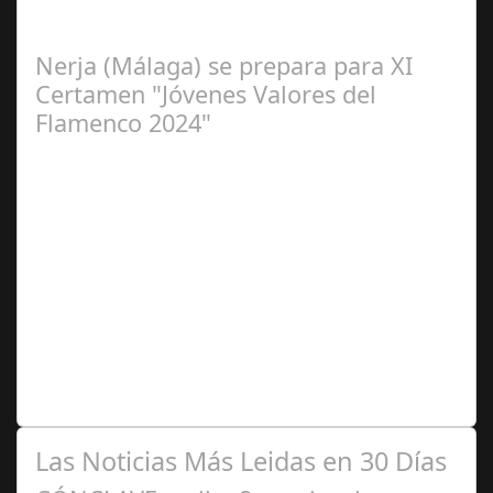
Flamenca de Cañete de las Torres. El 25 de Septiembre
de 2024. Organiza. Peña Cultural…
Nerja (Málaga) se prepara para XI
Certamen "Jóvenes Valores del
Flamenco 2024"
Ago 10,
2024
Premio Especial: Letras originales para la visibilidad de
la mujer en el flamenco. Ventana Abierta. arte, cultura,
personas, una asociación…
Las Noticias Más Leidas en 30 Días