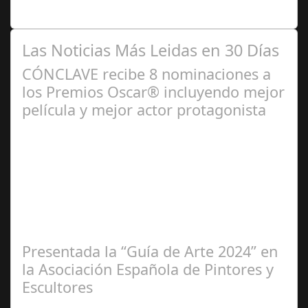
personas, una asociación…
Las Noticias Más Leidas en 30 Días
CÓNCLAVE recibe 8 nominaciones a
los Premios Oscar® incluyendo mejor
película y mejor actor protagonista
Ene 23,
2025
Presentada la “Guía de Arte 2024” en
la Asociación Española de Pintores y
Escultores