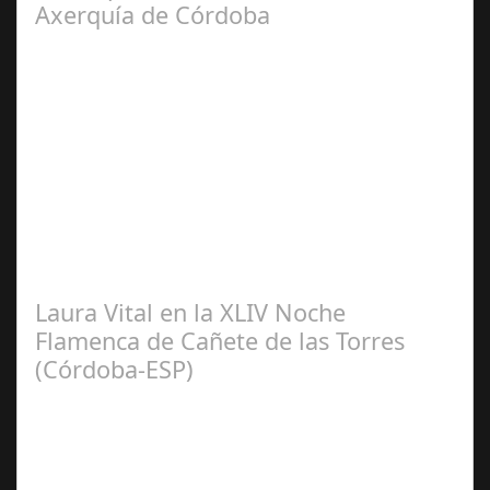
Axerquía de Córdoba
Sep 08,
2024
El pasado sábado 7 de septiembre, el emblemático
Teatro de la Axerquía de Córdoba se llenó de magia y
emoción con la presentación de Sergio…
Laura Vital en la XLIV Noche
Flamenca de Cañete de las Torres
(Córdoba-ESP)
Sep 16,