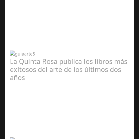
Abr 20,
2024
La Quinta Rosa publica los libros más
exitosos del arte de los últimos dos
años
Abr 20,
2024