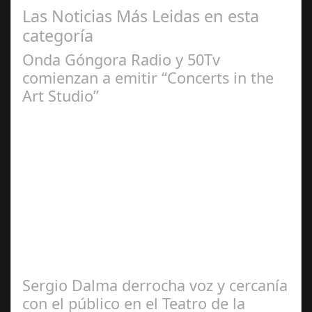
Las Noticias Más Leidas en esta
categoría
Onda Góngora Radio y 50Tv
comienzan a emitir “Concerts in the
Art Studio”
Sep 21,
2024
El programa pasa a integrarse en la programación
habitual de dichas cadenas de Radio y Televisión La
productora BSN ha llegado…
Sergio Dalma derrocha voz y cercanía
con el público en el Teatro de la