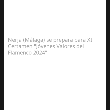
2024
La cantaora Laura Vital, estará en la XLIV Noche
Flamenca de Cañete de las Torres. El 25 de Septiembre
de 2024. Organiza. Peña Cultural…
Nerja (Málaga) se prepara para XI
Certamen "Jóvenes Valores del
Flamenco 2024"
Ago 10,
2024
Premio Especial: Letras originales para la visibilidad de
la mujer en el flamenco. Ventana Abierta. arte, cultura,