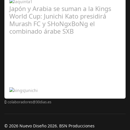
Japón y Arabia se suman a la Kings
World Cup: Junichi Kato presidirá
Murash FC y SHoNgxBoNg el
combinado árabe SXB
Abr 20,
2024
colaboradores@30dias.es
© 2026 Nuevo Diseño 2026. BSN Producciones