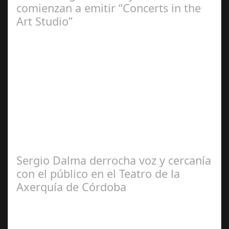
comienzan a emitir “Concerts in the
Art Studio”
Sep 21,
2024
El programa pasa a integrarse en la programación
habitual de dichas cadenas de Radio y Televisión La
productora BSN ha llegado…
Sergio Dalma derrocha voz y cercanía
con el público en el Teatro de la
Axerquía de Córdoba