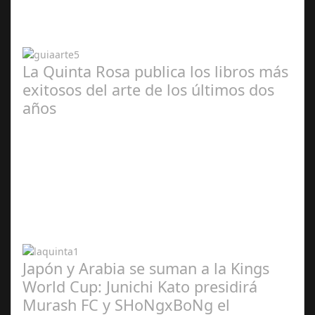
2024
La Quinta Rosa publica los libros más
exitosos del arte de los últimos dos
años
Abr 20,
2024
Japón y Arabia se suman a la Kings
World Cup: Junichi Kato presidirá
Murash FC y SHoNgxBoNg el