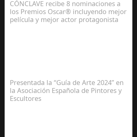
CÓNCLAVE recibe 8 nominaciones a
los Premios Oscar® incluyendo mejor
película y mejor actor protagonista
Ene 23,
2025
Presentada la “Guía de Arte 2024” en
la Asociación Española de Pintores y
Escultores
Abr 20,