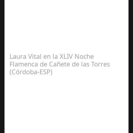
Sep 08,
2024
El pasado sábado 7 de septiembre, el emblemático
Teatro de la Axerquía de Córdoba se llenó de magia y
emoción con la presentación de Sergio…
Laura Vital en la XLIV Noche
Flamenca de Cañete de las Torres
(Córdoba-ESP)
Sep 16,
2024
La cantaora Laura Vital, estará en la XLIV Noche