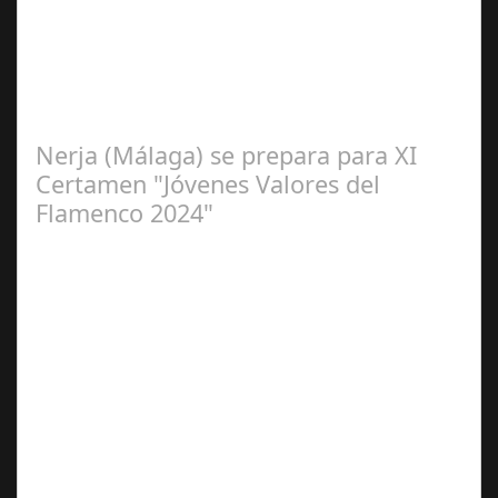
2024
La cantaora Laura Vital, estará en la XLIV Noche
Flamenca de Cañete de las Torres. El 25 de Septiembre
de 2024. Organiza. Peña Cultural…
Nerja (Málaga) se prepara para XI
Certamen "Jóvenes Valores del
Flamenco 2024"
Ago 10,
2024
Premio Especial: Letras originales para la visibilidad de
la mujer en el flamenco. Ventana Abierta. arte, cultura,
personas, una asociación…