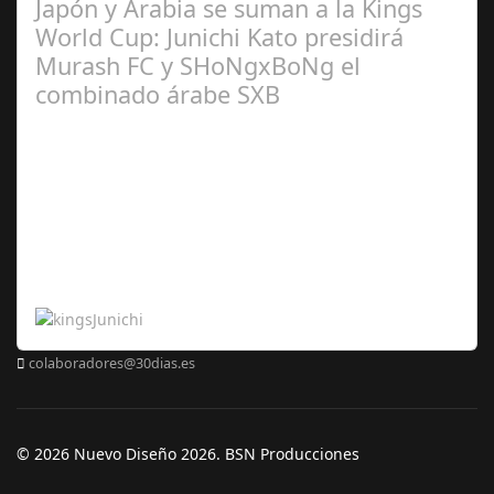
Japón y Arabia se suman a la Kings
World Cup: Junichi Kato presidirá
Murash FC y SHoNgxBoNg el
combinado árabe SXB
Abr 20,
2024
colaboradores@30dias.es
© 2026 Nuevo Diseño 2026. BSN Producciones