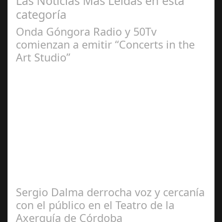
Las Noticias Más Leidas en esta
categoría
Onda Góngora Radio y 50Tv
comienzan a emitir “Concerts in the
Art Studio”
Sep 21,
2024
El programa pasa a integrarse en la programación
habitual de dichas cadenas de Radio y Televisión La
productora BSN ha llegado…
Sergio Dalma derrocha voz y cercanía
con el público en el Teatro de la
Axerquía de Córdoba