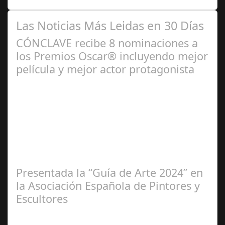
Las Noticias Más Leidas en 30 Días
CÓNCLAVE recibe 8 nominaciones a
los Premios Oscar® incluyendo mejor
película y mejor actor protagonista
Ene 23,
2025
Presentada la “Guía de Arte 2024” en
la Asociación Española de Pintores y
Escultores