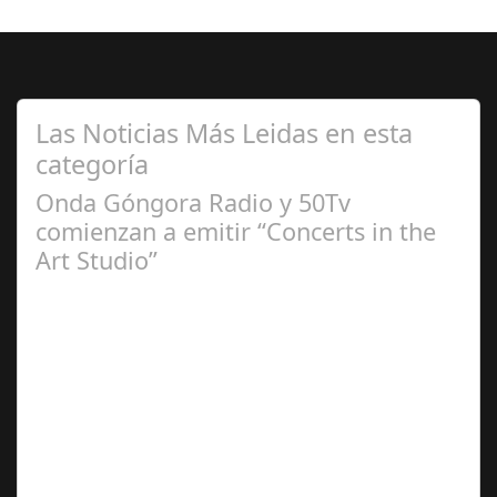
Las Noticias Más Leidas en esta
categoría
Onda Góngora Radio y 50Tv
comienzan a emitir “Concerts in the
Art Studio”
Sep 21,
2024
El programa pasa a integrarse en la programación