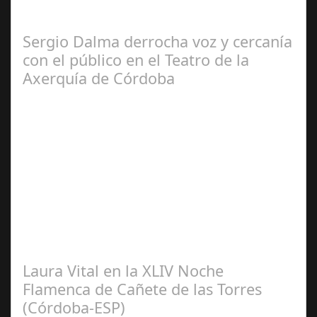
habitual de dichas cadenas de Radio y Televisión La
productora BSN ha llegado…
Sergio Dalma derrocha voz y cercanía
con el público en el Teatro de la
Axerquía de Córdoba
Sep 08,
2024
El pasado sábado 7 de septiembre, el emblemático
Teatro de la Axerquía de Córdoba se llenó de magia y
emoción con la presentación de Sergio…
Laura Vital en la XLIV Noche
Flamenca de Cañete de las Torres
(Córdoba-ESP)