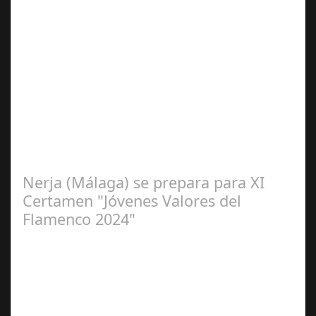
Sep 16,
2024
La cantaora Laura Vital, estará en la XLIV Noche
Flamenca de Cañete de las Torres. El 25 de Septiembre
de 2024. Organiza. Peña Cultural…
Nerja (Málaga) se prepara para XI
Certamen "Jóvenes Valores del
Flamenco 2024"
Ago 10,