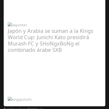
2024
Japón y Arabia se suman a la Kings
World Cup: Junichi Kato presidirá
Murash FC y SHoNgxBoNg el
combinado árabe SXB
Abr 20,
2024