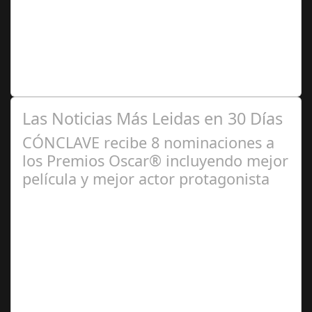
2024
Premio Especial: Letras originales para la visibilidad de
la mujer en el flamenco. Ventana Abierta. arte, cultura,
personas, una asociación…
Las Noticias Más Leidas en 30 Días
CÓNCLAVE recibe 8 nominaciones a
los Premios Oscar® incluyendo mejor
película y mejor actor protagonista
Ene 23,
2025