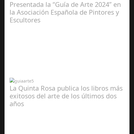
Presentada la “Guía de Arte 2024” en
la Asociación Española de Pintores y
Escultores
Abr 20,
2024
La Quinta Rosa publica los libros más
exitosos del arte de los últimos dos
años
Abr 20,