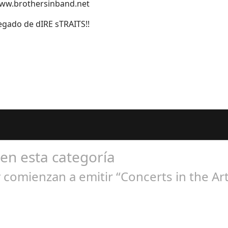
www.brothersinband.net
legado de dIRE sTRAITS!!
 en esta categoría
comienzan a emitir “Concerts in the Art
ep 21, 2024