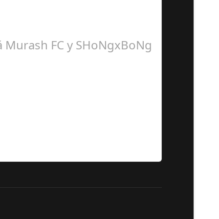
dirá Murash FC y SHoNgxBoNg