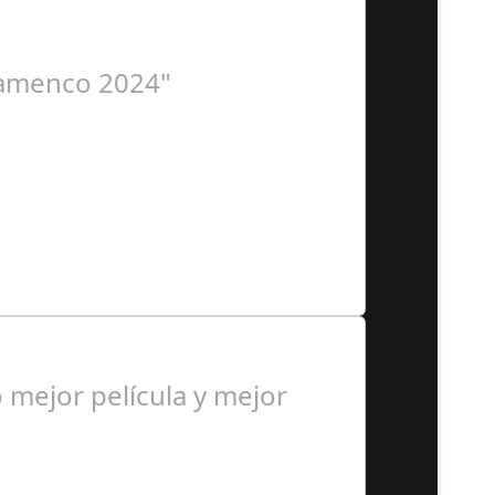
 Organiza. Peña Cultural…
Flamenco 2024"
 personas, una asociación…
mejor película y mejor