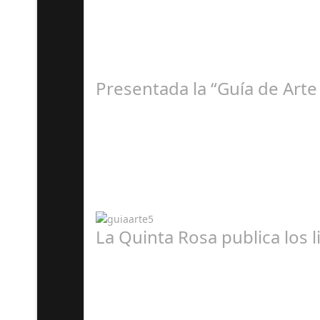
E
Presentada la “Guía de Arte
A
La Quinta Rosa publica los 
A