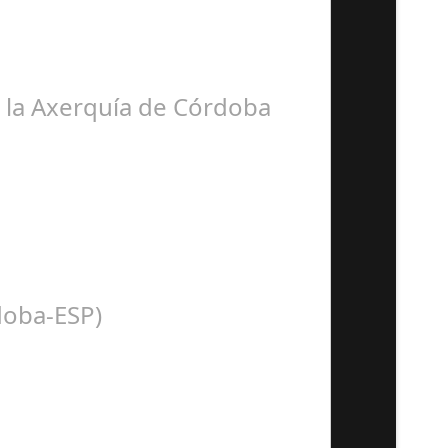
ora BSN ha llegado…
e la Axerquía de Córdoba
n con la presentación de Sergio…
doba-ESP)