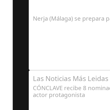
La cantaora Laura Vital, estará en la XLIV No
Nerja (Málaga) se prepara 
A
Premio Especial: Letras originales para la visi
Las Noticias Más Leidas
CÓNCLAVE recibe 8 nominaci
actor protagonista