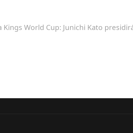
la Kings World Cup: Junichi Kato presi
br 20, 2024