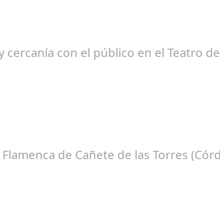
ción habitual de dichas cadenas de Radio y Televisión La product
 cercanía con el público en el Teatro d
ep 08, 2024
tico Teatro de la Axerquía de Córdoba se llenó de magia y emoció
e Flamenca de Cañete de las Torres (Cór
ep 16, 2024