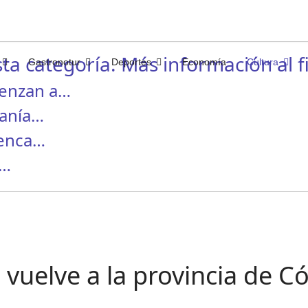
ta categoría. Más información al fi
Gastronotur
Deportes
Economía
Cultura
ienzan a…
canía…
menca…
I…
uelve a la provincia de C