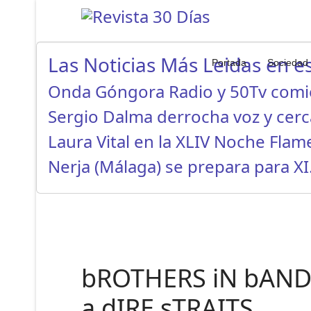
Las Noticias Más Leidas en es
Portada
Sociedad
Onda Góngora Radio y 50Tv com
Sergio Dalma derrocha voz y cer
Laura Vital en la XLIV Noche Fla
Nerja (Málaga) se prepara para X
bROTHERS iN bAND v
a dIRE sTRAITS