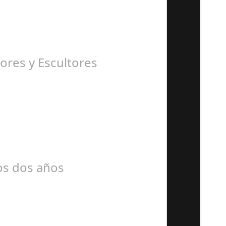
ores y Escultores
mos dos años