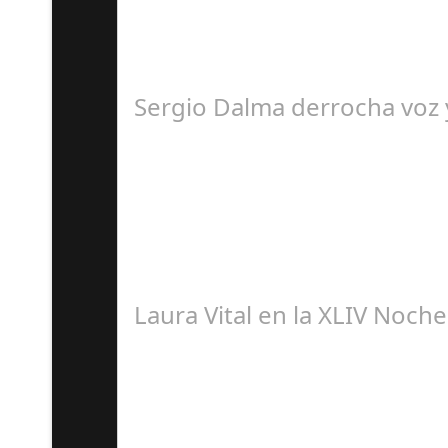
El programa pasa a integrarse en la programa
Sergio Dalma derrocha voz y
S
El pasado sábado 7 de septiembre, el emblemá
Laura Vital en la XLIV Noch
S