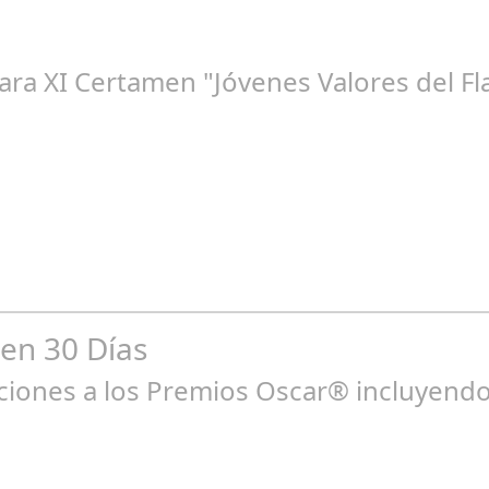
che Flamenca de Cañete de las Torres. El 25 de Septiembre de 2024.
para XI Certamen "Jóvenes Valores del 
go 10, 2024
bilidad de la mujer en el flamenco. Ventana Abierta. arte, cultura,
 en 30 Días
ones a los Premios Oscar® incluyendo 