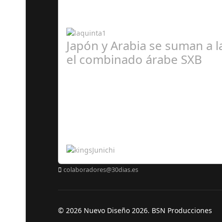
Japón y Arabia se suman a 
el combinado árabe SXB
A
colaboradores@30dias.es
© 2026 Nuevo Diseño 2026. BSN Producciones