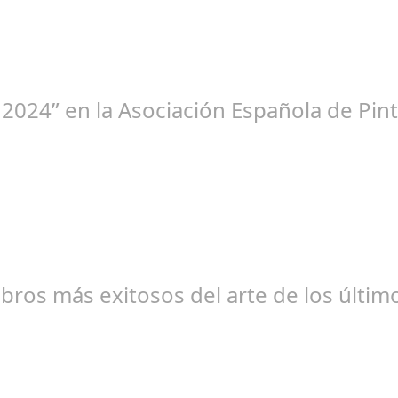
ne 23, 2025
 2024” en la Asociación Española de Pint
br 20, 2024
libros más exitosos del arte de los últi
br 20, 2024