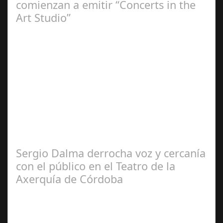
comienzan a emitir “Concerts in the
Art Studio”
Sep 21,
2024
El programa pasa a integrarse en la programación
habitual de dichas cadenas de Radio y Televisión La
productora BSN ha llegado…
Sergio Dalma derrocha voz y cercanía
con el público en el Teatro de la
Axerquía de Córdoba