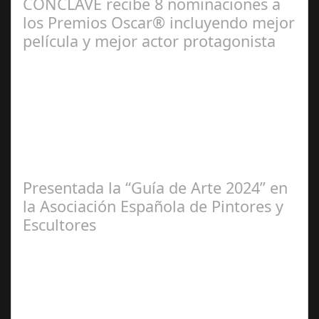
CÓNCLAVE recibe 8 nominaciones a
los Premios Oscar® incluyendo mejor
película y mejor actor protagonista
Ene 23,
2025
Presentada la “Guía de Arte 2024” en
la Asociación Española de Pintores y
Escultores
Abr 20,