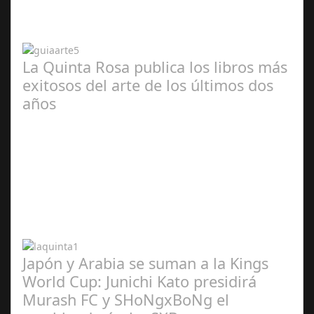
2024
La Quinta Rosa publica los libros más
exitosos del arte de los últimos dos
años
Abr 20,
2024
Japón y Arabia se suman a la Kings
World Cup: Junichi Kato presidirá
Murash FC y SHoNgxBoNg el