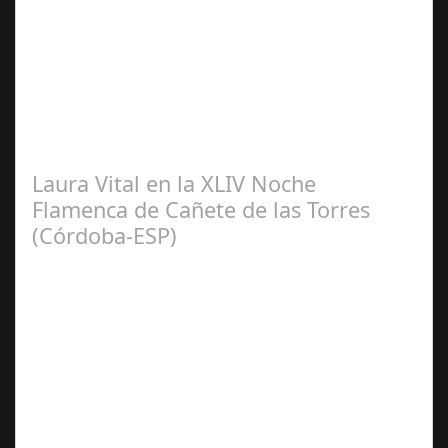
Sep 08,
2024
El pasado sábado 7 de septiembre, el emblemático
Teatro de la Axerquía de Córdoba se llenó de magia y
emoción con la presentación de Sergio…
Laura Vital en la XLIV Noche
Flamenca de Cañete de las Torres
(Córdoba-ESP)
Sep 16,
2024
La cantaora Laura Vital, estará en la XLIV Noche