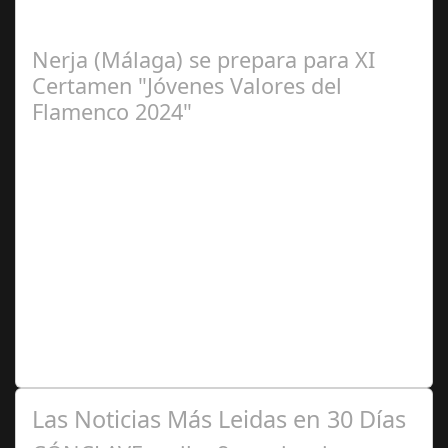
Flamenca de Cañete de las Torres. El 25 de Septiembre
de 2024. Organiza. Peña Cultural…
Nerja (Málaga) se prepara para XI
Certamen "Jóvenes Valores del
Flamenco 2024"
Ago 10,
2024
Premio Especial: Letras originales para la visibilidad de
la mujer en el flamenco. Ventana Abierta. arte, cultura,
personas, una asociación…
Las Noticias Más Leidas en 30 Días