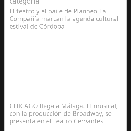
categoría
El teatro y el baile de Planneo La
Compañía marcan la agenda cultural
estival de Córdoba
Jun 24,
2024
El próximo 25 de junio y durante todo el mes de julio los
artistas seleccionados presentarán en Córdoba sus
recientes creaciones Los…
CHICAGO llega a Málaga. El musical,
con la producción de Broadway, se
presenta en el Teatro Cervantes.