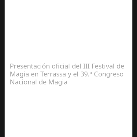
Jul 17, 2024
El escenario municipal recibe desde mañana hasta el 4
de agosto 22 funciones de la misma producción que se
puede contemplar actualmente en…
Presentación oficial del III Festival de
Magia en Terrassa y el 39.º Congreso
Nacional de Magia
Jun 21,