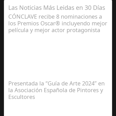
Las Noticias Más Leidas en 30 Días
CÓNCLAVE recibe 8 nominaciones a
los Premios Oscar® incluyendo mejor
película y mejor actor protagonista
Ene 23,
2025
Presentada la “Guía de Arte 2024” en
la Asociación Española de Pintores y
Escultores