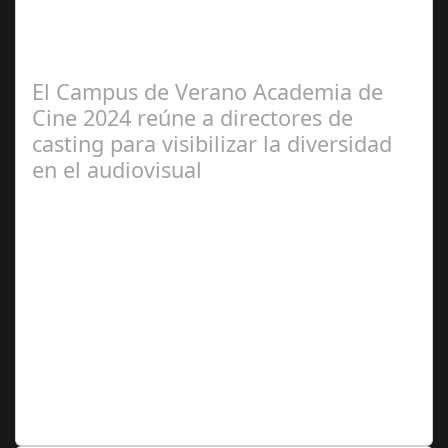
2024
Se celebra la presentación oficial del 3.º Festival de
Magia de Terrassa (segunda edición), que este año
incorpora como gran novedad el…
El Campus de Verano Academia de
Cine 2024 reúne a directores de
casting para visibilizar la diversidad
en el audiovisual
Jun 28,
2024
Dirección de casting, intérpretes y activistas en
diversidad han trabajado conjuntamente en el marco de
esta iniciativa, organizada por la…