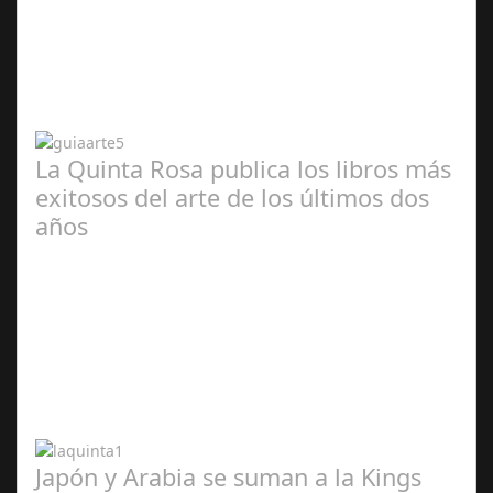
Abr 20,
2024
La Quinta Rosa publica los libros más
exitosos del arte de los últimos dos
años
Abr 20,
2024
Japón y Arabia se suman a la Kings