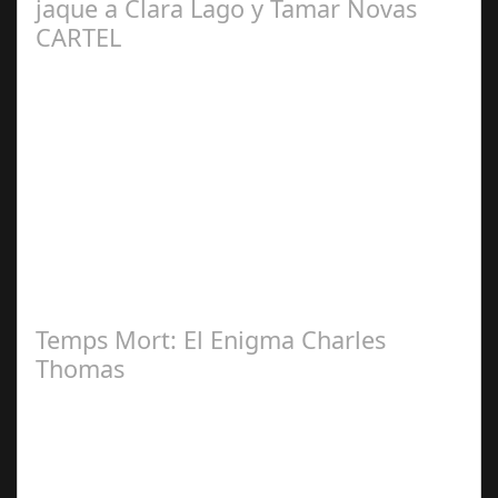
jaque a Clara Lago y Tamar Novas
CARTEL
Jun 20,
2024
Ricardo Leguizamo encarna al "Villano" en la Nueva
Serie de Netflix "Clanes", rodada en Galicia "Clanes" la
nueva y esperada serie de…
Temps Mort: El Enigma Charles
Thomas
Jul 07, 2025