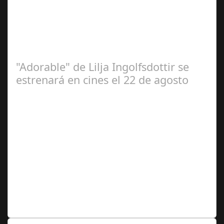
Documental desvela la desaparición del legendario
jugador del Barça en los 70, estreno 12 de septiembre El
12 de septiembre llega a los…
"Adorable" de Lilja Ingolfsdottir se
estrenará en cines el 22 de agosto
Jun 14,
2025
La película de la directora noruega ha sido una de las
sorpresas del año. Ganó 5 premios en la pasada edición
del Festival Karlovy Vary,…