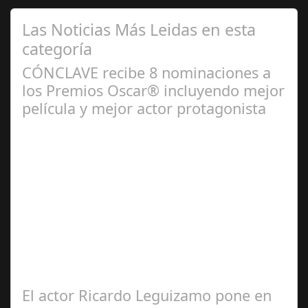
Las Noticias Más Leidas en esta
categoría
CÓNCLAVE recibe 8 nominaciones a
los Premios Oscar® incluyendo mejor
película y mejor actor protagonista
Ene 23,
2025
CÓNCLAVE se alza como una de las película más
nominada en los Premios Oscar® recibiendo 8
nominaciones incluyendo mejor película, mejor…
El actor Ricardo Leguizamo pone en