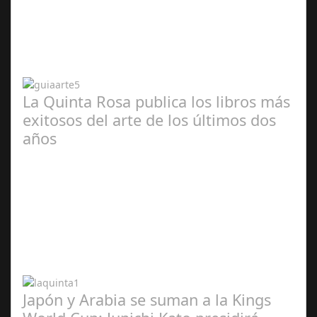
Abr 20,
2024
La Quinta Rosa publica los libros más
exitosos del arte de los últimos dos
años
Abr 20,
2024
Japón y Arabia se suman a la Kings