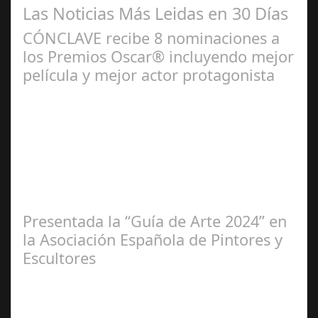
Las Noticias Más Leidas en 30 Días
CÓNCLAVE recibe 8 nominaciones a
los Premios Oscar® incluyendo mejor
película y mejor actor protagonista
Ene 23,
2025
Presentada la “Guía de Arte 2024” en
la Asociación Española de Pintores y
Escultores