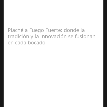
La localidad acogerá el 11 de julio “Talento,
emprendimiento e innovación en el entorno rural”, una
jornada en la que también se…
Plaché a Fuego Fuerte: donde la
tradición y la innovación se fusionan
en cada bocado
Ago 23,
2024
Una experiencia gastronómica única que combina lo
mejor de la cocina española, argentina y de vanguardia,
mezclando lo moderno con lo…