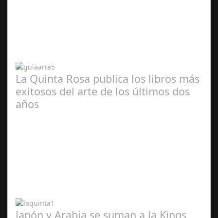
Abr 20,
2024
La Quinta Rosa publica los libros más
exitosos del arte de los últimos dos
años
Abr 20,
2024
Japón y Arabia se suman a la Kings