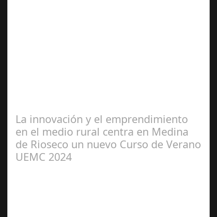
Jun 25,
2024
‘Cañeteando’ llega con una nueva edición al municipio
de Cañete de las Torres, convirtiéndose en una gran
pista de baile toda la noche el…
La innovación y el emprendimiento
en el medio rural centra en Medina
de Rioseco un nuevo Curso de Verano
UEMC 2024
Jul 08, 2024