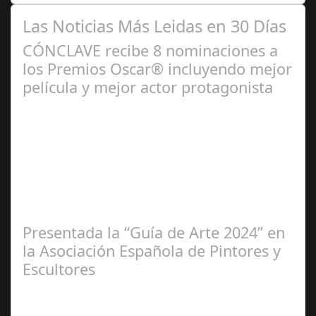
Las Noticias Más Leidas en 30 Días
CÓNCLAVE recibe 8 nominaciones a
los Premios Oscar® incluyendo mejor
película y mejor actor protagonista
Ene 23,
2025
Presentada la “Guía de Arte 2024” en
la Asociación Española de Pintores y
Escultores