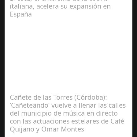
italiana, acelera su expansión en
España
Jun 24,
2024
Bresca, la destacada cadena de restauración del grupo
Italian Fooding, ha dado un paso decisivo en su
estrategia de expansión a nivel…
Cañete de las Torres (Córdoba):
‘Cañeteando’ vuelve a llenar las calles
del municipio de música en directo
con las actuaciones estelares de Café
Quijano y Omar Montes