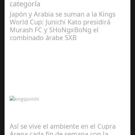
categoría
Japón y Arabia se suman a la Kings
World Cup: Junichi Kato presidirá
Murash FC y SHoNgxBoNg el
combinado árabe SXB
Abr 20,
2024
Junichi Kato presidirá Murash FC y SHoNgxBoNg el
combinado árabe SXB Tras los anuncios de Alemania,
Brasil, Francia, Bélgica y Reino Unido,…
Así se vive el ambiente en el Cupra
Arena cada fin de semana con la