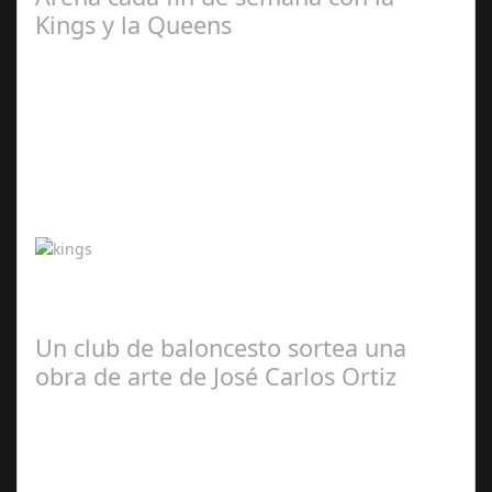
Kings y la Queens
Abr 20,
2024
¡La grada fan de la Kings y la Queens se estrenó durante
el fin de semana y trasladó toda la emoción de los
aficionados al terreno de juego…
Un club de baloncesto sortea una
obra de arte de José Carlos Ortiz
May 01,