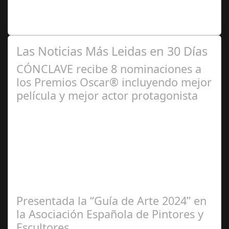
vistas por parte de los usuarios, sumando más de 3
millones de seguidores! ¡La Kings…
Las Noticias Más Leidas en 30 Días
CÓNCLAVE recibe 8 nominaciones a
los Premios Oscar® incluyendo mejor
película y mejor actor protagonista
Ene 23,
2025
Presentada la “Guía de Arte 2024” en
la Asociación Española de Pintores y
Escultores