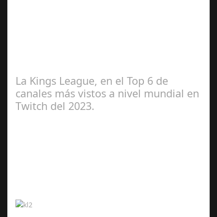
2024
El equipo de Socuellamos, Cabezuelo Foods Club
Baloncesto, sorteará, para recoger fondos una obra del
artista reconocido internacionalmente…
La Kings League, en el Top 6 de
canales más vistos a nivel mundial en
Twitch del 2023.
Abr 20,
2024
¡La competición acumula más de 80 millones de horas