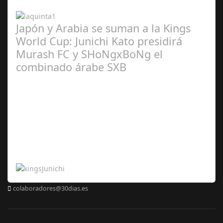
2024
Japón y Arabia se suman a la Kings
World Cup: Junichi Kato presidirá
Murash FC y SHoNgxBoNg el
combinado árabe SXB
Abr 20,
2024
colaboradores@30dias.es