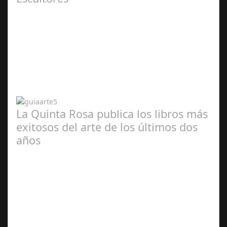
Abr 20,
2024
La Quinta Rosa publica los libros más
exitosos del arte de los últimos dos
años
Abr 20,