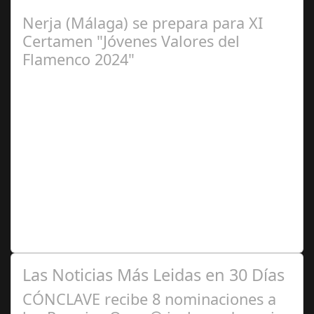
de 2024. Organiza. Peña Cultural…
Nerja (Málaga) se prepara para XI
Certamen "Jóvenes Valores del
Flamenco 2024"
Ago 10,
2024
Premio Especial: Letras originales para la visibilidad de
la mujer en el flamenco. Ventana Abierta. arte, cultura,
personas, una asociación…
Las Noticias Más Leidas en 30 Días
CÓNCLAVE recibe 8 nominaciones a