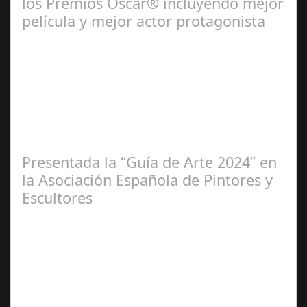
los Premios Oscar® incluyendo mejor
película y mejor actor protagonista
Ene 23,
2025
Presentada la “Guía de Arte 2024” en
la Asociación Española de Pintores y
Escultores
Abr 20,