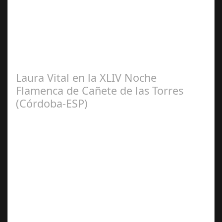
2024
El pasado sábado 7 de septiembre, el emblemático
Teatro de la Axerquía de Córdoba se llenó de magia y
emoción con la presentación de Sergio…
Laura Vital en la XLIV Noche
Flamenca de Cañete de las Torres
(Córdoba-ESP)
Sep 16,
2024
La cantaora Laura Vital, estará en la XLIV Noche
Flamenca de Cañete de las Torres. El 25 de Septiembre