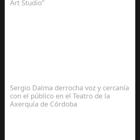
Art Studio”
Sep 21,
2024
El programa pasa a integrarse en la programación
habitual de dichas cadenas de Radio y Televisión La
productora BSN ha llegado…
Sergio Dalma derrocha voz y cercanía
con el público en el Teatro de la
Axerquía de Córdoba
Sep 08,