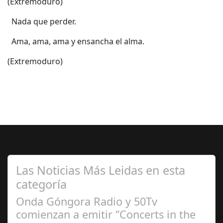
(Extremoduro)
 Nada que perder.
 Ama, ama, ama y ensancha el alma.
(Extremoduro)
Las Noticias Más Leidas en esta
categoría
Onda Góngora Radio y 50Tv
comienzan a emitir “Concerts in the