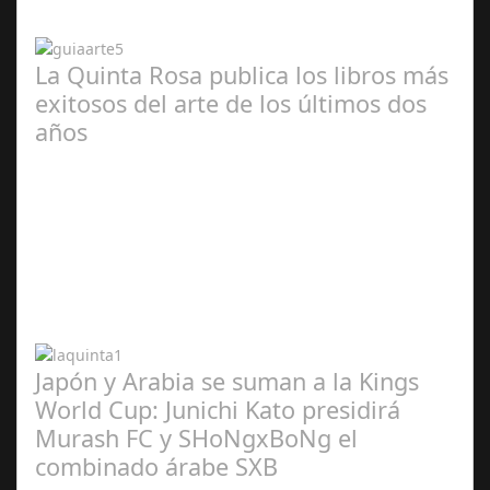
2024
La Quinta Rosa publica los libros más
exitosos del arte de los últimos dos
años
Abr 20,
2024
Japón y Arabia se suman a la Kings
World Cup: Junichi Kato presidirá
Murash FC y SHoNgxBoNg el
combinado árabe SXB