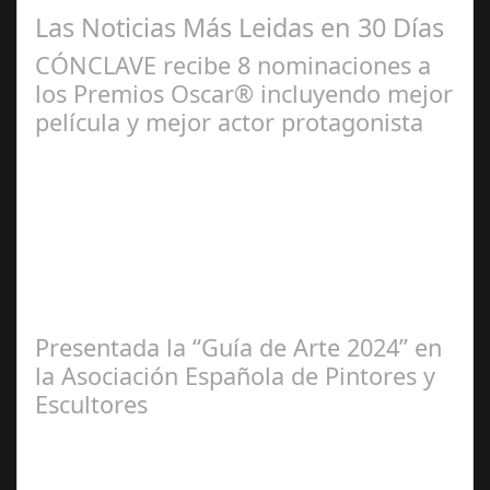
Las Noticias Más Leidas en 30 Días
CÓNCLAVE recibe 8 nominaciones a
los Premios Oscar® incluyendo mejor
película y mejor actor protagonista
Ene 23,
2025
Presentada la “Guía de Arte 2024” en
la Asociación Española de Pintores y
Escultores