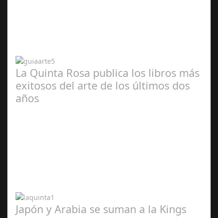
Abr 20,
2024
La Quinta Rosa publica los libros más
exitosos del arte de los últimos dos
años
Abr 20,
2024
Japón y Arabia se suman a la Kings