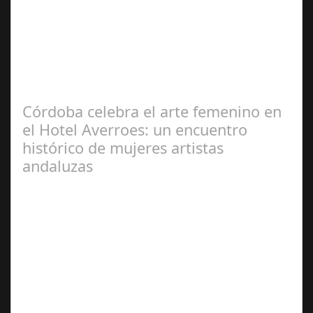
2025
La Exposición '92 adoquines' de la artista gaditana María
García Vélez, que el Ayuntamiento de Cádiz ha
inaugurado este jueves en la…
Córdoba celebra el arte femenino en
el Hotel Averroes: un encuentro
histórico de mujeres artistas
andaluzas
Jun 19,
2025
El pasado fin de semana, el Hotel Averroes, conocido