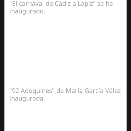
"El carnaval de Cádiz a Lápiz" se ha
inaugurado.
Feb 16,
2025
Se ha inaugurado la exposición 'El Carnaval de Cádiz a
lápiz' de Irene Vélez que ha tenido lugar este viernes en
la Casa del Carnaval. Una…
"92 Adoquines" de María García Vélez
inaugurada.
Feb 27,