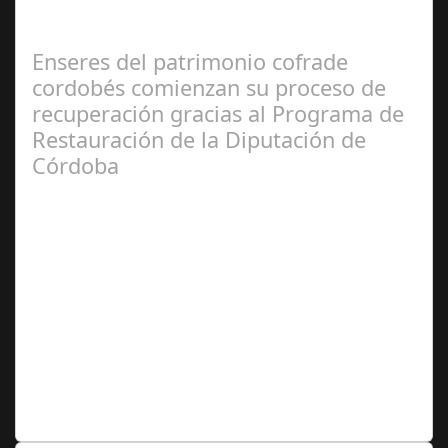
como el hotel de la cultura en Córdoba, se convirtió en el
epicentro de un evento…
Enseres del patrimonio cofrade
cordobés comienzan su proceso de
recuperación gracias al Programa de
Restauración de la Diputación de
Córdoba
Feb 27,
2025
El Instituto Andaluz de Patrimonio Histórico (IAPH) y un
taller de restauración textil sevillano están realizando
trabajos en túnicas,…